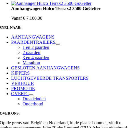
Aanhangwagen Hulco Terrax2 3500 GoGetter
Vanaf
€
7.100,00
SNEL NAAR:
AANHANGWAGENS
PAARDENTRAILERS
1 en 2 paarden
2 paarden
3 en 4 paarden
Marathon
GESLOTEN AANHANGWAGENS
KIPPERS
LUCHTGEVEERDE TRANSPORTERS
VERHUUR
PROMOTIE
OVERIG
Draadeinden
Onderhoud
OVER ONS:
Op de grens van België en Nederland, in de plaats Lommel, vindt u
aanhangwagencentrum John Bloks Lommel (JBL). Met een uitgebreid