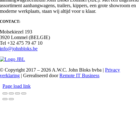
assortiment aanhangwagens, trailers, kippers, een grote showroom en
moderne werkplaats, staan wij altijd voor u klaar.
CONTACT:
Molsekiezel 193
3920 Lommel (BELGIE)
Tel +32 475 79 47 10
info@johnbloks.be
© Copyright 2017 – 2026 A.W.C. John Bloks bvba |
Privacy
verklaring
| Gerealiseerd door
Remote IT Business
Page load link
Ga
naar
de
bovenkant