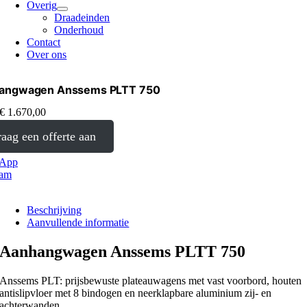
Overig
Draadeinden
Onderhoud
Contact
Over ons
angwagen Anssems PLTT 750
€
1.670,00
aag een offerte aan
sApp
ram
Beschrijving
Aanvullende informatie
Aanhangwagen Anssems PLTT 750
Anssems PLT: prijsbewuste plateauwagens met vast voorbord, houten
antislipvloer met 8 bindogen en neerklapbare aluminium zij- en
achterwanden.